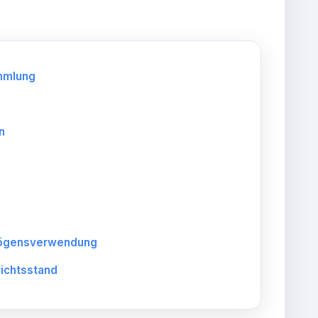
ammlung
n
rmögensverwendung
richtsstand